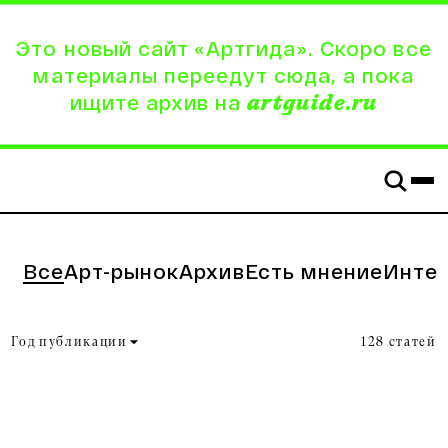
Это новый сайт «Артгида». Скоро все
материалы переедут сюда, а пока
ищите архив на
artguide.ru
Все
Арт-рынок
Архив
Есть мнение
Инте
Год публикации
128 статей