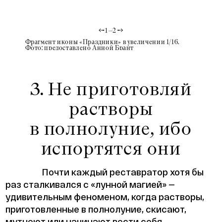
1
—
2
Фрагмент иконы «Праздники» в увеличении 1/16.
Икона «
Фото: предоставлено Анной Брант
Фото: п
3. Не приготовляй
растворы
в полнолуние, ибо
испортятся они
Почти каждый реставратор хотя бы
раз сталкивался с «лунной магией» —
удивительным феноменом, когда растворы,
приготовленные в полнолуние, скисают,
мутнеют или начинают вести себя