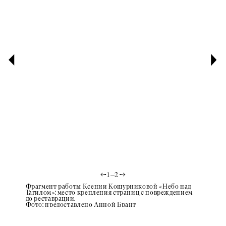
1
—
2
Фрагмент работы Ксении Кошурниковой «Небо над
Общий 
Тагилом»: место крепления страниц с повреждением
Тагилом
до реставрации.
искусст
Фото: предоставлено Анной Брант
Фото: п