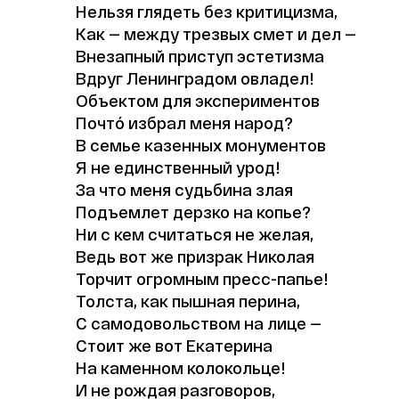
Нельзя глядеть без критицизма,
Как — между трезвых смет и дел —
Внезапный приступ эстетизма
Вдруг Ленинградом овладел!
Объектом для экспериментов
Почтó избрал меня народ?
В семье казенных монументов
Я не единственный урод!
За что меня судьбина злая
Подъемлет дерзко на копье?
Ни с кем считаться не желая,
Ведь вот же призрак Николая
Торчит огромным пресс-папье!
Толста, как пышная перина,
С самодовольством на лице —
Стоит же вот Екатерина
На каменном колокольце!
И не рождая разговоров,