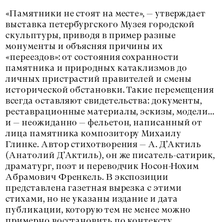
«Памятники не стоят на месте», — утверждает
выставка петербургского Музея городской
скульптуры, приводя в пример разные
монументы и объясняя причины их
«переездов»: от состояния сохранности
памятника и природных катаклизмов до
личных пристрастий правителей и смены
исторической обстановки. Такие перемещения
всегда оставляют свидетельства: документы,
реставрационные материалы, эскизы, модели…
и — неожиданно — фельетон, написанный от
лица памятника композитору Михаилу
Глинке. Автор стихотворения — А. Д’Актиль
(Анатолий Д’Актиль), он же писатель-сатирик,
драматург, поэт и переводчик Носон-Нохим
Абрамович Френкель. В экспозиции
представлена газетная вырезка с этими
стихами, но не указаны издание и дата
публикации, которую тем не менее можно
примерно восстановить по контексту.