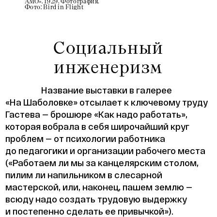
АМО». 1929. Фотография.
и молот”
Фото: Bird in Flight
Фото: К
Социальный
инженеризм
Название выставки в галерее
«На Шаболовке» отсылает к ключевому труду
Гастева — брошюре «Как надо работать»,
которая вобрала в себя широчайший круг
проблем — от психологии работника
до педагогики и организации рабочего места
(«Работаем ли мы за канцелярским столом,
пилим ли напильником в слесарной
мастерской, или, наконец, пашем землю —
всюду надо создать трудовую выдержку
и постепенно сделать ее привычкой»).