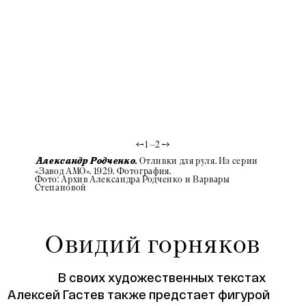
1
—
2
Отливки для руля. Из серии
Александр Родченко.
Алекса
«Завод АМО». 1929. Фотография.
«Завод 
Фото: Архив Александра Родченко и Варвары
Фото: А
Степановой
Степан
Овидий горняков
В своих художественных текстах
Алексей Гастев также предстает фигурой