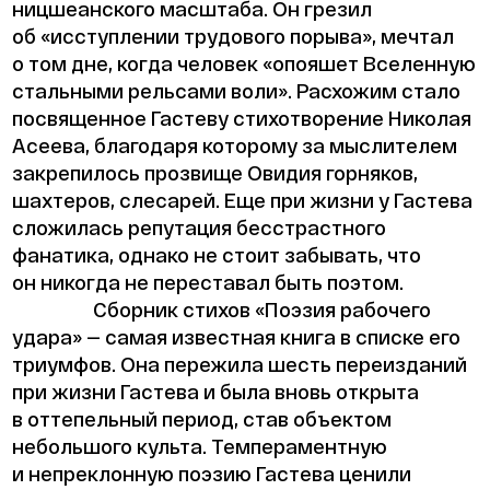
ницшеанского масштаба. Он грезил
об «исступлении трудового порыва», мечтал
о том дне, когда человек «опояшет Вселенную
стальными рельсами воли». Расхожим стало
посвященное Гастеву стихотворение Николая
Асеева, благодаря которому за мыслителем
закрепилось прозвище Овидия горняков,
шахтеров, слесарей. Еще при жизни у Гастева
сложилась репутация бесстрастного
фанатика, однако не стоит забывать, что
он никогда не переставал быть поэтом.
Сборник стихов «Поэзия рабочего
удара» — самая известная книга в списке его
триумфов. Она пережила шесть переизданий
при жизни Гастева и была вновь открыта
в оттепельный период, став объектом
небольшого культа. Темпераментную
и непреклонную поэзию Гастева ценили