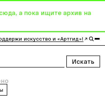
сюда, а пока ищите архив на
оддержи искусство и «Артгид»!
Искать
ено
ры