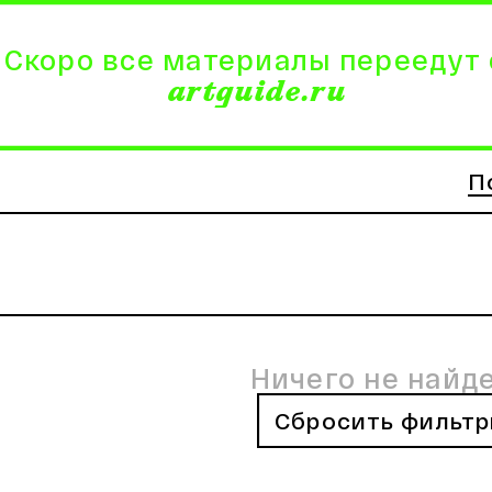
 Скоро все материалы переедут 
artguide.ru
П
Ничего не найд
Сбросить фильт