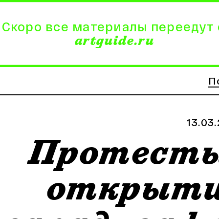
 Скоро все материалы переедут 
artguide.ru
П
13.03
Протесты
открыти