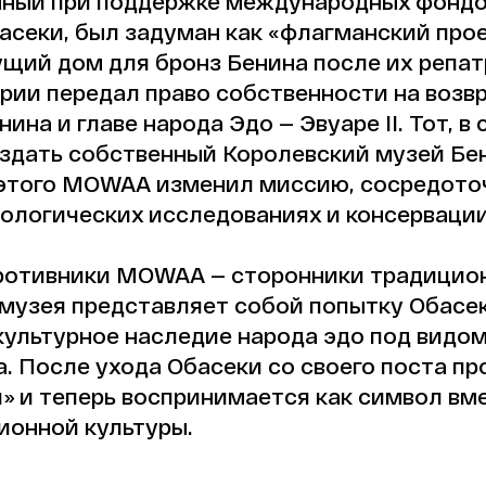
ный при поддержке международных фондов
асеки, был задуман как «флагманский про
ущий дом для бронз Бенина после их репат
рии передал право собственности на возв
ина и главе народа Эдо — Эвуаре II. Тот, в
здать собственный Королевский музей Бен
 этого MOWAA изменил миссию, сосредото
еологических исследованиях и консервации
ротивники MOWAA — сторонники традицион
музея представляет собой попытку Обасек
культурное наследие народа эдо под видо
. После ухода Обасеки со своего поста пр
 и теперь воспринимается как символ вм
ионной культуры.