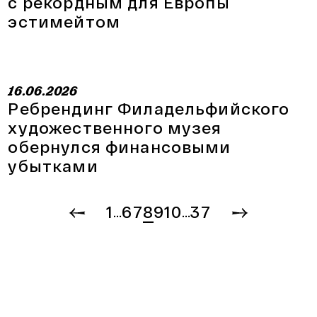
с рекордным для Европы
эстимейтом
16.06.2026
Ребрендинг Филадельфийского
художественного музея
обернулся финансовыми
убытками
1
6
7
8
9
10
37
…
…