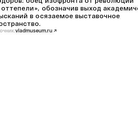
доров: боец изофронта от революции
 оттепели», обозначив выход академич
ысканий в осязаемое выставочное
остранство.
очник:
vladmuseum.ru ↗