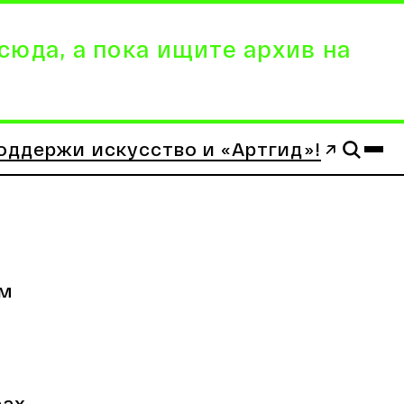
сюда, а пока ищите архив на
оддержи искусство и «Артгид»!
им
ах,