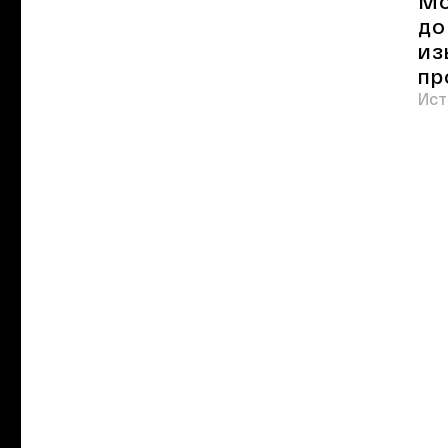
Мо
до
из
пр
Ист