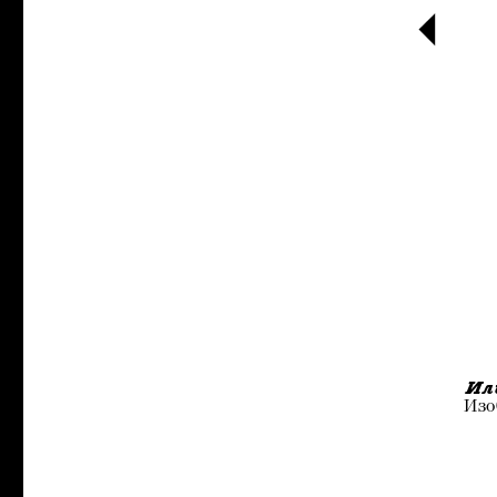
Ил
Изо