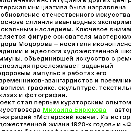
терская инициатива была направлена
 обновление отечественного искусства
 основе слияния авангардных эксперим
локальным наследием. Ключевое внима
еляется фигуре основателя мастерски
дора Модорова — носителя иконописн
адиции и идеолога художественной шк
ммуны, объединившей искусство с рем
спозиция прослеживает заданный
доровым импульс в работах его
временников-авангардистов и преемни
вописи, графике, скульптуре, текстиль
кизах и фотографии.
оект стал первым кураторским опыто
кусствоведа
Михаила Бирюкова
— авто
нографий «Мстерский ковчег. Из исто
дожественной жизни 1920-х годов» и «