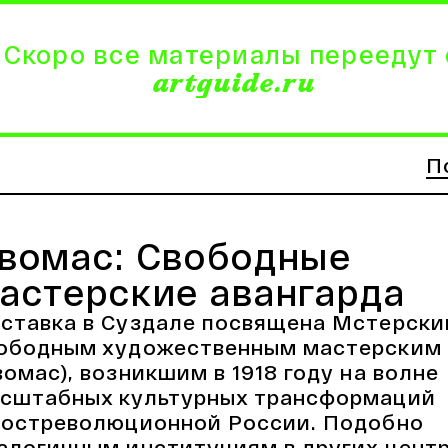
 Скоро все материалы переедут 
artguide.ru
П
вомас: Свободные
астерские авангарда
ставка в Суздале посвящена Мстерск
ободным художественным мастерским
вомас), возникшим в 1918 году на волне
сштабных культурных трансформаций
постреволюционной России. Подобно
алогичным институциям в других центр