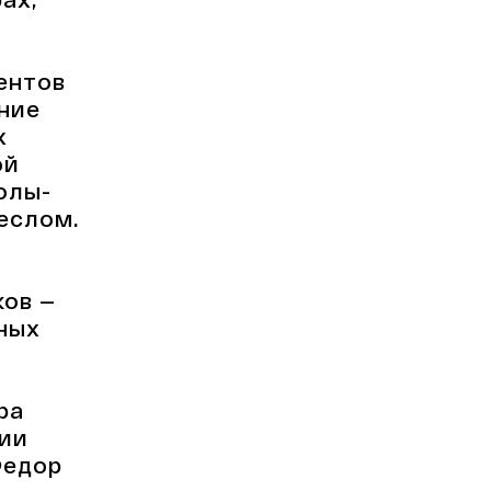
ентов
ние
х
ой
олы-
еслом.
ков —
ных
м
ра
рии
Федор