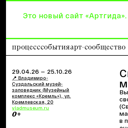
Это новый сайт «Артгида».
процесс
события
арт-сообщество
С
29.04.26
— 25.10.26
📍 Владимиро-
м
Суздальский музей-
заповедник (Музейный
Вы
комплекс «Кремль»)
, ул.
св
Кремлевская, 20
(С
vladmuseum.ru
ма
0+
в 
ан