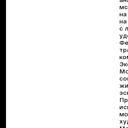
мс
на
на
с 
уд
Фе
тр
ко
Эк
Мо
со
жи
эс
Пр
ис
мо
ху