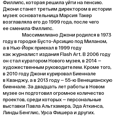
Филлипс, которая решила уйти на пенсию.
Джони станет третьим директором в истории
музея: основательница Марсия Такер
возглавляла его до 1999 года, после чего
ее сменила Филлипс.
Массимилиано Джони родился в 1973
году в городке Бусто-Арсицио под Миланом,
а в Нью-Йорк приехал в 1999 году
как журналист издания Flash Art. В 2006 году
он стал куратором Нового музея, в 2014 —
художественным руководителем. Кроме того,
в 2010 году Джони курировал Биеннале
в Кванджу, а в 2013 году — 55-ю Венецианскую
биеннале. За двадцать лет работы в Новом
музее он подготовил огромное количество
проектов, среди которых — персональные
выставки Павла Альтхамера, Эда Аткинса,
Линды Бенглис, Урса Фишера и других.