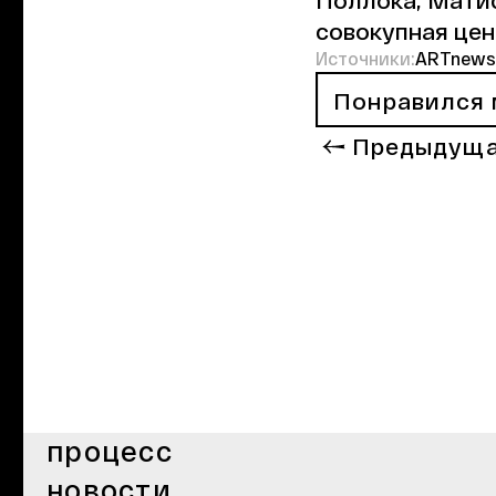
совокупная цен
Источники:
ARTnews
Понравился 
Предыдуща
процесс
новости