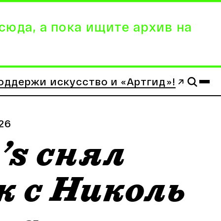
сюда, а пока ищите архив на
оддержи искусство и «Артгид»!
.26
’s снял
 с Николь