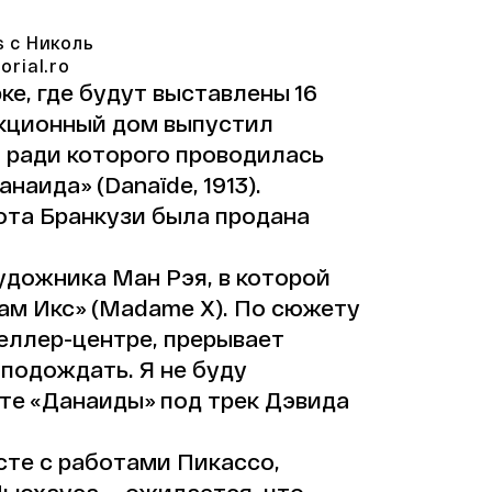
s с Николь
rial.ro
рке, где будут выставлены 16
укционный дом выпустил
 ради которого проводилась
аида» (Danaïde, 1913).
бота Бранкузи была продана
удожника Ман Рэя, в которой
ам Икс» (Madame X). По сюжету
еллер-центре, прерывает
подождать. Я не буду
те «Данаиды» под трек Дэвида
сте с работами Пикассо,
Ньюхауса — ожидается, что