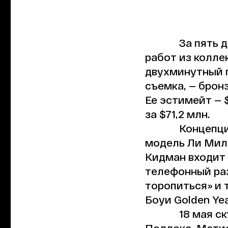
За пять д
работ из колл
двухминутный п
съемка, — бронз
Ее эстимейт — 
за $71,2 млн.
Концепци
модель Ли Милл
Кидман входит 
телефонный раз
торопиться» и 
Боуи Golden Year
18 мая с
Поллока, Матис