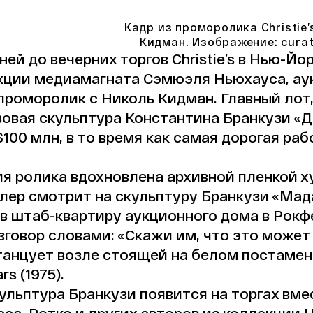
Кадр из проморолика Christie’
Кидман. Изображение: curato
ней до вечерних торгов Christie’s в Нью-Йо
екции медиамагната Сэмюэля Ньюхауса, а
роморолик с Николь Кидман. Главный лот,
овая скульптура Константина Бранкузи «Дан
$100 млн, в то время как самая дорогая ра
я ролика вдохновлена архивной пленкой х
ер смотрит на скульптуру Бранкузи «Мад
в штаб-квартиру аукционного дома в Рокф
говор словами: «Скажи им, что это может 
танцует возле стоящей на белом постамен
s (1975).
кульптура Бранкузи появится на торгах вме
са, Ротко и других авторов из коллекции 