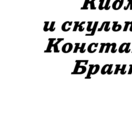
Кид
и скул
Конст
Бран