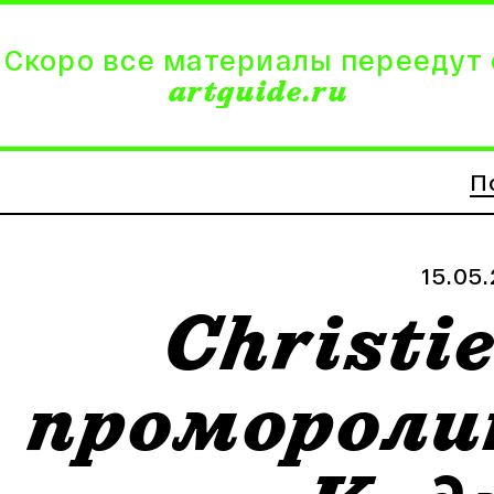
 Скоро все материалы переедут 
artguide.ru
П
15.05
Christie
проморолик