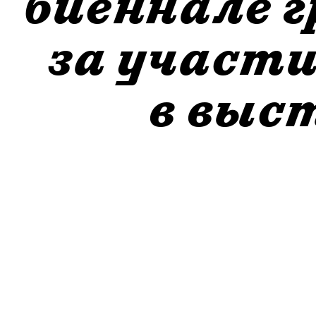
биеннале г
за участи
в выс