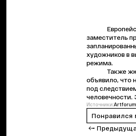
Европейс
заместитель пр
запланированны
художников в в
режима.
Также жю
объявило, что 
под следствием
человечности. 
Источники:
Artforum
Понравился 
Предыдуща