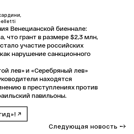
жардини,
lletti
ния Венецианской биеннале:
 что грант в размере $2,3 млн,
 стало участие российских
 как нарушение санкционного
ой лев» и «Серебряный лев»
руководители находятся
инению в преступлениях против
раильский павильоны.
гид»!
Следующая новость