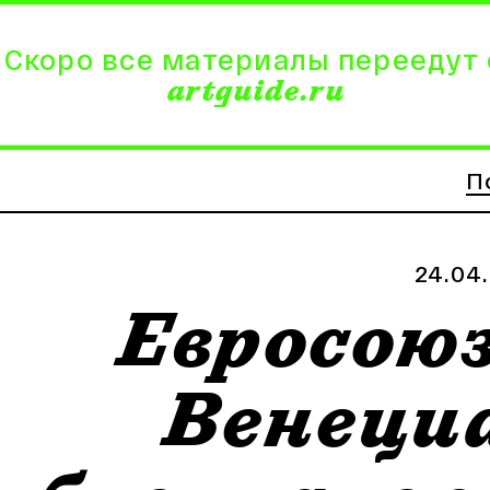
 Скоро все материалы переедут 
artguide.ru
П
24.04
Евросою
Венеци