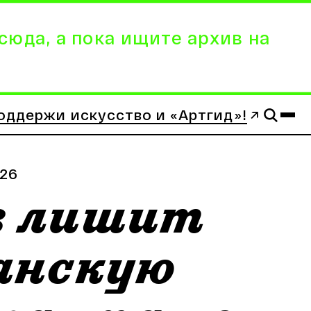
сюда, а пока ищите архив на
оддержи искусство и «Артгид»!
.26
з лишит
анскую