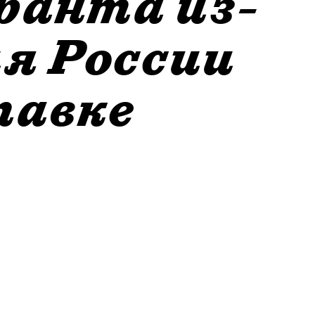
ранта из-
я России
тавке