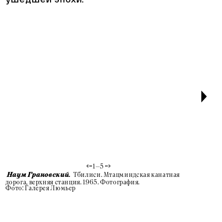
1
—
5
Тбилиси. Мтацминдская канатная
Наум Грановский.
Наум Гр
дорога, верхняя станция. 1965. Фотография.
академич
Фото: Галерея Люмьер
Алишера Н
Фото: Га