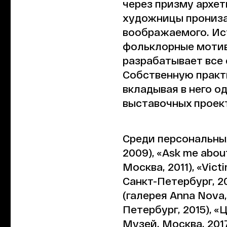
через призму архе
художницы прониза
воображаемого. Ис
фольклорные мотив
разрабатывает все
Собственную практ
вкладывая в него 
выставочных проект
Среди персональных 
2009), «Ask me about
Москва, 2011), «Victi
Санкт-Петербург, 20
(галерея Anna Nova,
Петербург, 2015), «
Музей, Москва, 2017