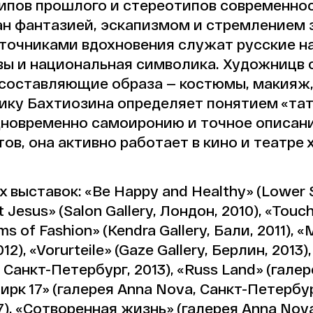
типов прошлого и стереотипов современно
н фантазией, эскапизмом и стремлением 
точниками вдохновения служат русские на
ы и национальная символика. Художницв
 составляющие образа — костюмы, макияж,
ику Бахтиозина определяет понятием «тат
одновременно самоиронию и точное описан
ов, она активно работает в кино и театре
выставок: «Be Happy and Healthy» (Lower St
 Jesus» (Salon Gallery, Лондон, 2010), «Touch
ms of Fashion» (Kendra Gallery, Бали, 2011), 
12), «Vorurteile» (Gaze Gallery, Берлин, 201
 Санкт-Петербург, 2013), «Russ Land» (гале
Цирк 17» (галерея Anna Nova, Санкт-Петербу
), «Сотворенная жизнь» (галерея Anna Nova