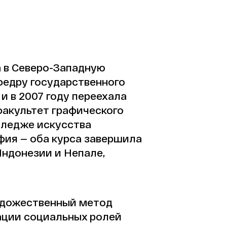
а в Северо-Западную
федру государственного
и в 2007 году переехала
факультет графического
лледже искусства
фия — оба курса завершила
 Индонезии и Непале,
художественный метод
ации социальных ролей