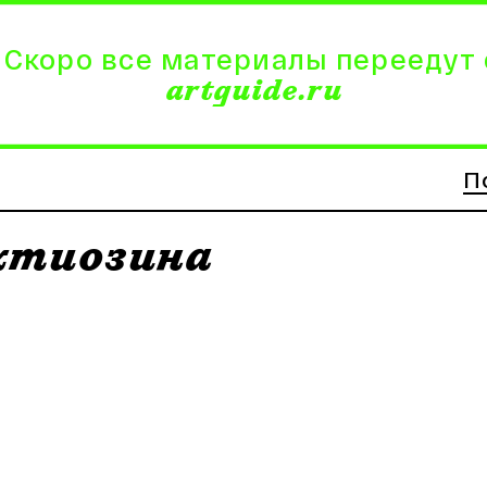
 Скоро все материалы переедут 
artguide.ru
П
хтиозина