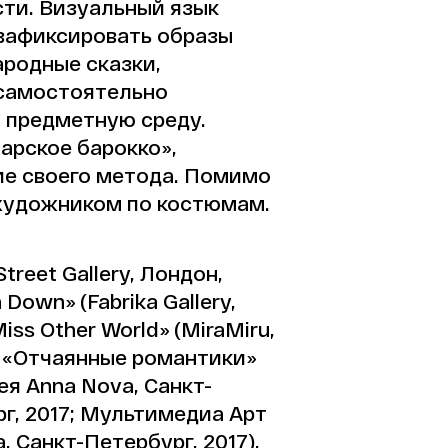
сти. Визуальный язык
зафиксировать образы
родные сказки,
 самостоятельно
 предметную среду.
арское барокко»,
ие своего метода. Помимо
 художником по костюмам.
reet Gallery, Лондон,
 Down» (Fabrika Gallery,
«Miss Other World» (MiraMiru,
3), «Отчаянные романтики»
рея Anna Nova, Санкт-
рг, 2017; Мультимедиа Арт
, Санкт-Петербург, 2017),