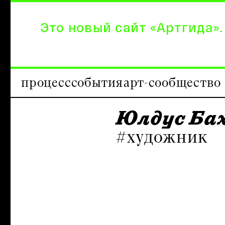
Это новый сайт «Артгида».
процесс
события
арт-сообщество
Юлдус Ба
#художник