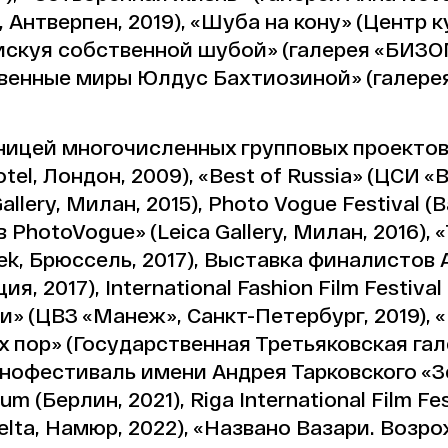
, Антверпен, 2019), «Шуба на кону» (Центр
Рискуя собственной шубой» (галерея «БИЗОN»
венные миры Юлдус Бахтиозиной» (галерея 
ицей многочисленных групповых проектов,
 Hotel, Лондон, 2009), «Best of Russia» (ЦСИ 
allery, Милан, 2015), Photo Vogue Festival (
hotoVogue» (Leica Gallery, Милан, 2016), «T
ek, Брюссель, 2017), Выставка финалистов A
ия, 2017), International Fashion Film Festiva
» (ЦВЗ «Манеж», Санкт-Петербург, 2019), «
х пор» (Государственная Третьяковская гале
фестиваль имени Андрея Тарковского «Зер
um (Берлин, 2021), Riga International Film Fes
 Delta, Намюр, 2022), «Названо Вазари. Во