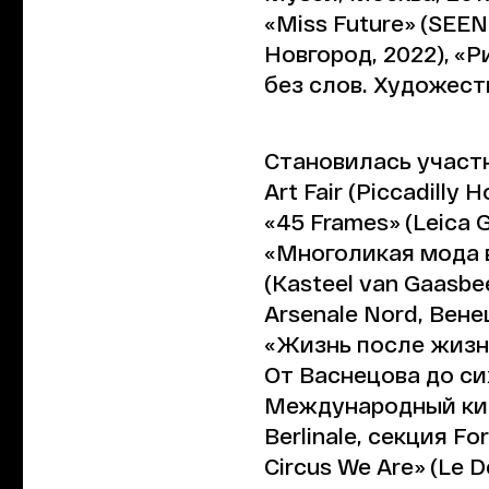
«Miss Future» (SEEN
Новгород, 2022), «
без слов. Художест
Становилась участн
Art Fair (Piccadilly
«45 Frames» (Leica G
«Многоликая мода в P
(Kasteel van Gaasbe
Arsenale Nord, Венец
«Жизнь после жизни
От Васнецова до си
Международный кино
Berlinale, секция For
Circus We Are» (Le