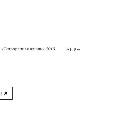
 «Сотворенная жизнь». 2016.
Юлдус Бахтио
1
—
5
бумага.
Фото: Gallery An
!