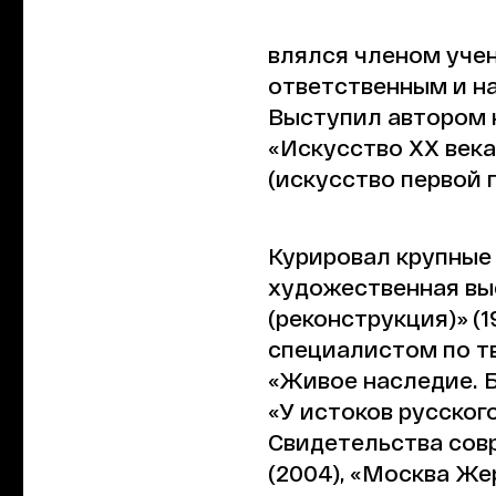
влялся членом учен
ответственным и н
Выступил автором 
«Искусство XX века
(искусство первой п
Курировал крупные
художественная вы
(реконструкция)» (1
специалистом по т
«Живое наследие. Б
«У истоков русского
Свидетельства совр
(2004), «Москва Же