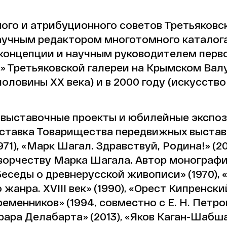
ого и атрибуционного советов Третьяковск
аучным редактором многотомного каталога
концепции и научным руководителем перв
» Третьяковской галереи на Крымском Валу
оловины XX века) и в 2000 году (искусство
 выставочные проекты и юбилейные экспоз
ставка Товарищества передвижных выставо
971), «Марк Шагал. Здравствуй, Родина!» (
ворчеству Марка Шагала. Автор монографи
еседы о древнерусской живописи» (1970), «
 жанра. XVIII век» (1990), «Орест Кипренск
еменников» (1994, совместно с Е. Н. Петр
рара Делабарта» (2013), «Яков Каган-Шабша