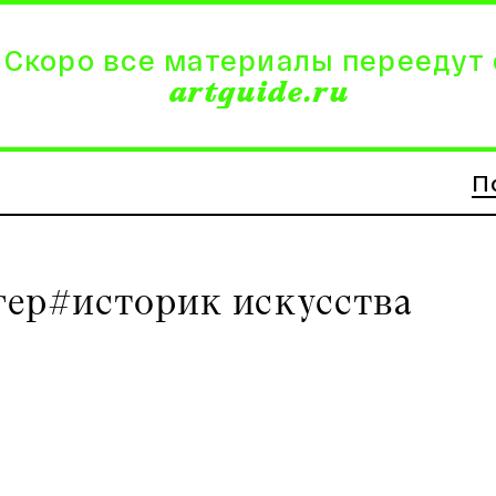
 Скоро все материалы переедут 
artguide.ru
П
гер
#историк искусства