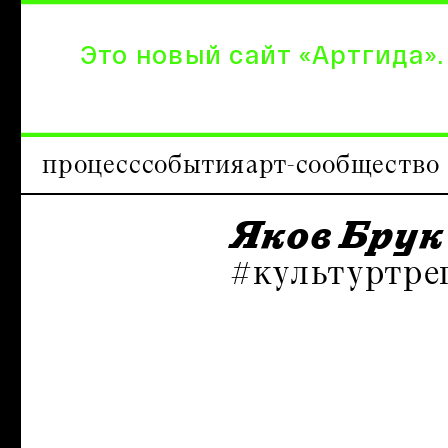
Это новый сайт «Артгида».
процесс
события
арт-сообщество
Яков Брук
#культуртре