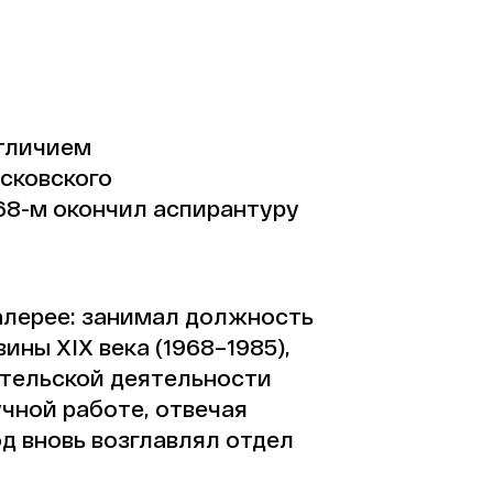
отличием
сковского
968-м окончил аспирантуру
галерее: занимал должность
ны XIX века (1968–1985),
ательской деятельности
учной работе, отвечая
год вновь возглавлял отдел