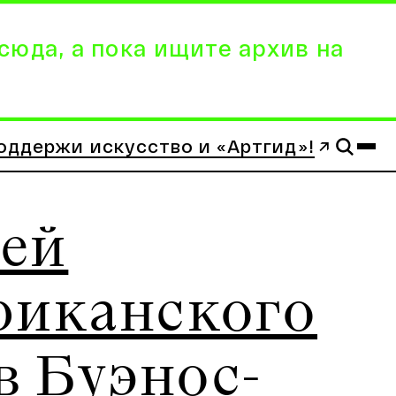
сюда, а пока ищите архив на
оддержи искусство и «Артгид»!
ей
риканского
в Буэнос-