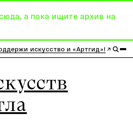
сюда, а пока ищите архив на
оддержи искусство и «Артгид»!
скусств
тла